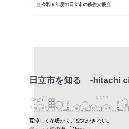
令和８年度の日立市の移住支援
日立市を知る -hitachi c
夏涼しく冬暖かく、空気がきれい。
海・山・桜の街 「ひたち」