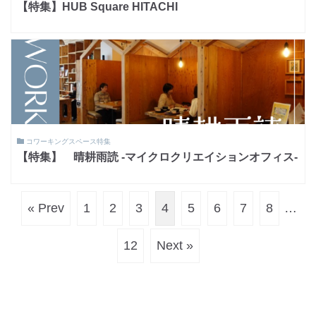
【特集】HUB Square HITACHI
コワーキングスペース特集
【特集】 晴耕雨読 -マイクロクリエイションオフィス-
« Prev
1
2
3
4
5
6
7
8
…
12
Next »