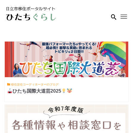
Me
移住定住コーディネーターのブログ
ひたち国際大道芸2025