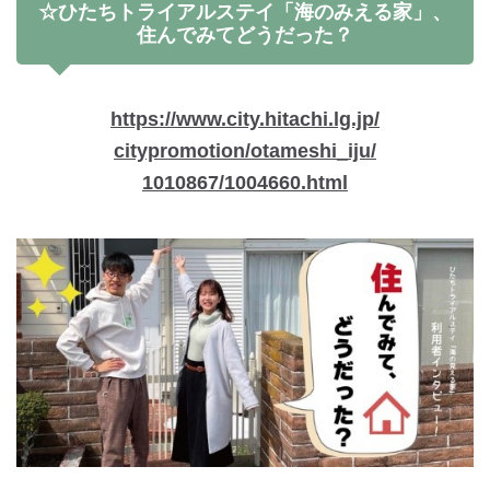
☆ひたちトライアルステイ「海のみえる家」、
住んでみてどうだった？
https://www.city.hitachi.lg.jp/
citypromotion/otameshi_iju/
1010867/1004660.html