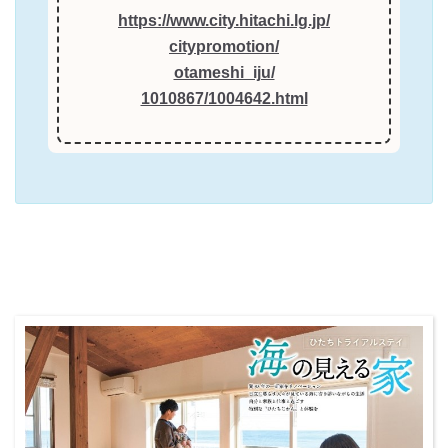
https://www.city.hitachi.lg.jp/
citypromotion/
otameshi_iju/
1010867/1004642.html