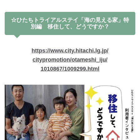
☆ひたちトライアルステイ「海の見える家」特
別編 移住して、どうですか？
https://www.city.hitachi.lg.jp/
citypromotion/otameshi_iju/
1010867/1009299.html