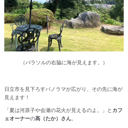
（パラソルの右脇に海が見えます。）
日立市を見下ろすパノラマが広がり、その先に海が
見えます！
「夏は河原子や会瀬の花火が見えるのよ。」と
カフ
ェオーナー
の
髙（たか）さん
。