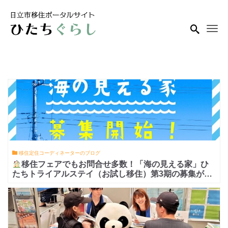
Me
移住定住コーディネーターのブログ
移住フェアでもお問合せ多数！「海の見える家」ひ
たちトライアルステイ（お試し移住）第3期の募集がス
タート！