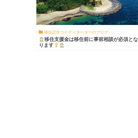
移住定住コーディネーターのブログ
移住支援金は
移住前
に
事前相談が必須
と
ります