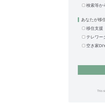
検索等か
あなたが移
移住支援
テレワー
空き家DI
This 