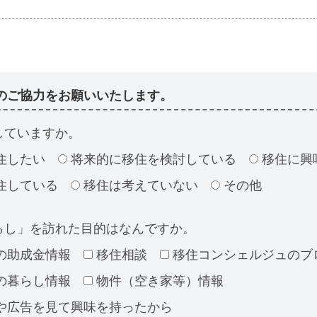
のご協力をお願いいたします。
していますか。
住したい
将来的に移住を検討している
移住に興
住している
移住は考えていない
その他
らし」を訪れた目的はなんですか。
の助成金情報
移住相談
移住コンシェルジュのブ
の暮らし情報
物件（空き家等）情報
や広告を見て興味を持ったから