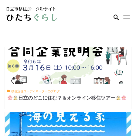
Me
移住定住コーディネーターのブログ
日立のどこに住む？＆オンライン移住ツアー