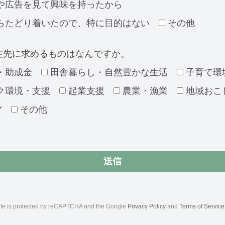
や広告を見て興味を持ったから
らたどり着いたので、特に目的はない
その他
住先に求めるものはなんですか。
・助成金
田舎暮らし・自然豊かな生活
子育て環
ク環境・支援
起業支援
農業・漁業
地域おこ
Y
その他
site is protected by reCAPTCHA and the Google
Privacy Policy
and
Terms of Service