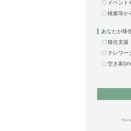
イベント
検索等か
あなたが移
移住支援
テレワー
空き家DI
This 