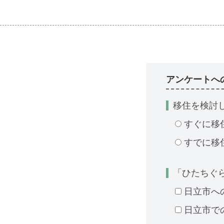
アンケートへ
移住を検討
すぐに移
すでに移
「ひたちぐ
日立市へ
日立市で