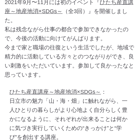
2021年9月〜11月には初のイベント『
ひたち産直講
座～地産地消×SDGs～
（全3回）』を開催しまし
た。
私は残念ながら仕事の都合で参加できなかったの
で、今後の活動に向けてがんばります。
今まで家と職場の往復という生活でしたが、地域で
精力的に活動している方々とのつながりができ、良
い刺激をいただいています。参加して良かったなと
思っています。
ひたち産直講座～地産地消×SDGs～
：
日立市の魅力「山・海・畑」に触れながら、一
人ひとりの暮らしがより心地よく自分らしく豊
かになるように、それぞれが出来ることは何か
に気づき実行していくための“きっかけ”と“学
び”を創出する講座。